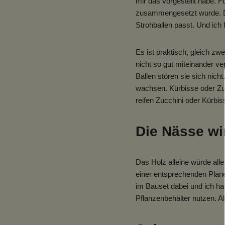
mir das vorgestellt habe. 
zusammengesetzt wurde. Die
Strohballen passt. Und ich f
Es ist praktisch, gleich z
nicht so gut miteinander v
Ballen stören sie sich nich
wachsen. Kürbisse oder Zuc
reifen Zucchini oder Kürbi
Die Nässe wi
Das Holz alleine würde all
einer entsprechenden Plane,
im Bauset dabei und ich ha
Pflanzenbehälter nutzen. Al