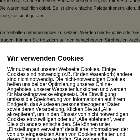
Für rund 60,- € habe ich einen Bausatz bekommen, der mit 8 Schrauben
 waren natürlich dabei. Es ist eine einfache Palettenkonstruktion, d
inde, sie sieht gut aus!
wei Strohballen nebeneinander zu setzen. Werden hier Früchte oder Ge
ertragen, können Sie trotzdem auf den benachbarten Strohballen wach
t. Zwei Strohballen nebeneinander eignen sich auch für Pflanzen, die d
chini können wir wunderbar ranken und haben viel Platz, um ihre Fr
Wir verwenden Cookies
sse können dann ganz kinderleicht geerntet werden.
Wir nutzen auf unserer Webseite Cookies. Einige
Cookies sind notwendig (z.B. für den Warenkorb) andere
sind nicht notwendig. Die nicht-notwendigen Cookies
rd gespeichert
helfen uns bei der Optimierung unseres Online-
Angebotes, unserer Webseitenfunktionen und werden
für Marketingzwecke eingesetzt. Die Einwilligung
umfasst die Speicherung von Informationen auf Ihrem
erdings nicht lange halten, denn der Regen oder die Erdkrümel müsse
Endgerät, das Auslesen personenbezogener Daten
 die einfach in die Konstruktion getuckert wird, ist auch diese Frage
sowie deren Verarbeitung. Klicken Sie auf „Alle
akzeptieren“, um in den Einsatz von nicht notwendigen
be sie nur noch schnell zugeschnitten. Den Überhang kann ich sogar
Cookies einzuwilligen oder auf „Alle ablehnen“, wenn
les in allem ein Vergnügen, das sich auch preislich lohnt.
Sie sich anders entscheiden. Sie können unter
„Einstellungen verwalten“ detaillierte Informationen der
von uns eingesetzten Arten von Cookies erhalten und
deren Einstellungen aufrufen. Sie können die