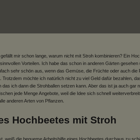
gefällt mir schon lange, warum nicht mit Stroh kombinieren? Ein Hoch
sinnvollen Vorteilen. Ich habe das schon in anderen Gärten gesehen
einfach sehr schön aus, wenn das Gemüse, die Früchte oder auch die P
Trotzdem möchte ich natürlich nicht zu viel Geld dafür bezahlen, das
in das ich dann die Strohballen setzen kann. Aber das ist ja auch gar n
schen jede Menge Angebote, weil die Idee sich schnell weiterverbreitet
alle anderen Arten von Pflanzen.
nes Hochbeetes mit Stroh
st, weiß die bequeme Arbeitshilfe eines Hochbeetes durchaus zu schä