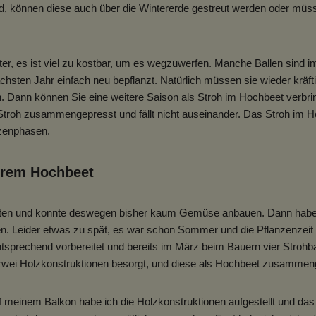
ind, können diese auch über die Wintererde gestreut werden oder müs
ter, es ist viel zu kostbar, um es wegzuwerfen. Manche Ballen sind i
ächsten Jahr einfach neu bepflanzt. Natürlich müssen sie wieder kräf
n. Dann können Sie eine weitere Saison als Stroh im Hochbeet verbrin
Stroh zusammengepresst und fällt nicht auseinander. Das Stroh im Ho
nzenphasen.
ihrem Hochbeet
arten und konnte deswegen bisher kaum Gemüse anbauen. Dann habe i
en. Leider etwas zu spät, es war schon Sommer und die Pflanzenzeit 
tsprechend vorbereitet und bereits im März beim Bauern vier Strohba
zwei Holzkonstruktionen besorgt, und diese als Hochbeet zusammen
f meinem Balkon habe ich die Holzkonstruktionen aufgestellt und das 