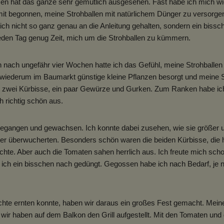
en hat das ganze sehr gemütlich ausgesehen. Fast habe ich mich wie
it begonnen, meine Strohballen mit natürlichem Dünger zu versorge
ch nicht so ganz genau an die Anleitung gehalten, sondern ein bissch
 jeden Tag genug Zeit, mich um die Strohballen zu kümmern.
nn nach ungefähr vier Wochen hatte ich das Gefühl, meine Strohballe
h wiederum im Baumarkt günstige kleine Pflanzen besorgt und meine S
a, zwei Kürbisse, ein paar Gewürze und Gurken. Zum Ranken habe ich
h richtig schön aus.
ngegangen und gewachsen. Ich konnte dabei zusehen, wie sie größer
r überwucherten. Besonders schön waren die beiden Kürbisse, die he
hte. Aber auch die Tomaten sahen herrlich aus. Ich freute mich schon
 ich ein bisschen nach gedüngt. Gegossen habe ich nach Bedarf, je
üchte ernten konnte, haben wir daraus ein großes Fest gemacht. Mein
r haben auf dem Balkon den Grill aufgestellt. Mit den Tomaten und