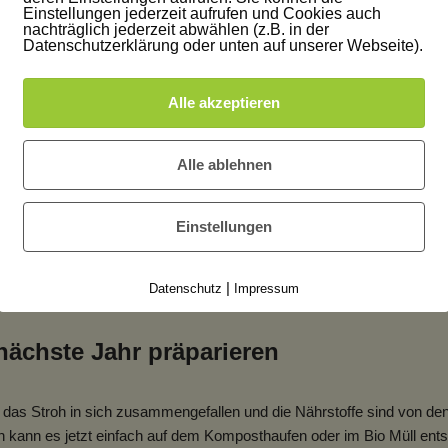
 das Wetter
Einstellungen jederzeit aufrufen und Cookies auch
nachträglich jederzeit abwählen (z.B. in der
Datenschutzerklärung oder unten auf unserer Webseite).
t das Holz gegen das Wetter zu imprägieren. Ich möchte ja viele J
Alle akzeptieren
 ich mir ein Mittel aus, das farblich gut zu meinem Holzboden passt
oden kann auch einen neuen Anstrich vetragen, also ist ein großer Ka
Alle ablehnen
 Stroh? Meine Strohballen fallen langsam in sich zusammen, denn d
und instabiler. Das ist kein Problem, denn die Strohballen sind zu
Einstellungen
nderfallen. Trotzdem lösen sich einzelne Halme und ich überlege scho
etes sichere. Dort entsteht ja fantastische neue Erde, also schwar
|
Datenschutz
Impressum
werfen.
nächste Jahr präparieren
as Stroh in sich zusammengefallen und die Nährstoffe sind von de
ch kann es jetzt einfach auf dem Komposthaufen oder im Bio Müll en