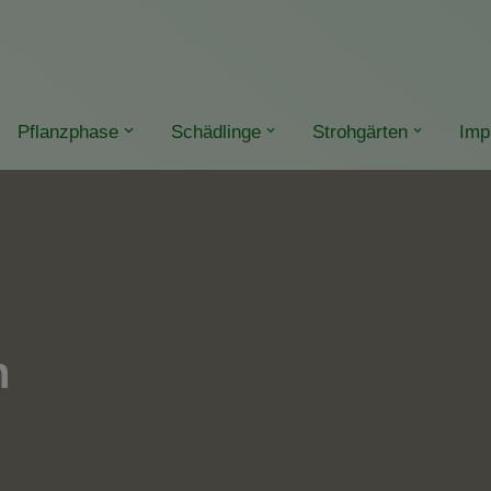
Pflanzphase
Schädlinge
Strohgärten
Imp
h