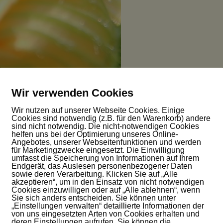
Wir verwenden Cookies
Wir nutzen auf unserer Webseite Cookies. Einige
n
Cookies sind notwendig (z.B. für den Warenkorb) andere
sind nicht notwendig. Die nicht-notwendigen Cookies
helfen uns bei der Optimierung unseres Online-
Angebotes, unserer Webseitenfunktionen und werden
kleine Früchte auszutreiben. Die Pflanze selber ist länger und länge
für Marketingzwecke eingesetzt. Die Einwilligung
umfasst die Speicherung von Informationen auf Ihrem
n ohne einen kleinen Kürbisansatz. Ich war schon ganz verzweifelt, w
Endgerät, das Auslesen personenbezogener Daten
hat sich die Situation verändert. Es ist, als ob die Pflanze ihr Dasein 
sowie deren Verarbeitung. Klicken Sie auf „Alle
akzeptieren“, um in den Einsatz von nicht notwendigen
flanze weiß ja nicht, dass ich mich auf ein Hokkaido-Süppchen freue.
Cookies einzuwilligen oder auf „Alle ablehnen“, wenn
Sie sich anders entscheiden. Sie können unter
„Einstellungen verwalten“ detaillierte Informationen der
von uns eingesetzten Arten von Cookies erhalten und
deren Einstellungen aufrufen. Sie können die