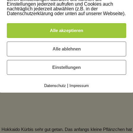
Einstellungen jederzeit aufrufen und Cookies auch
nachträglich jederzeit abwählen (z.B. in der
Datenschutzerklärung oder unten auf unserer Webseite).
allen und verdrängt die anderen Pflanzen. Ich finde, eine Hokkaido P
eiblichen Hokkaido Blüten entstehen später auch die Kürbisse, die m
Alle akzeptieren
 Blüten können gefüllt werden oder fritiert werden und sehen ebenfall
Alle ablehnen
m
Einstellungen
. Wer also den Platz begrenzen möchte, muss einfach beherzt schneid
|
Datenschutz
Impressum
kaido Kürbis sehr gut getan. Das anfangs kleine Pflänzchen hat i