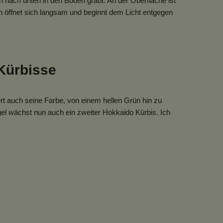
ch nach unten in den Boden gräbt. An der Oberfläche ist
rn öffnet sich langsam und beginnt dem Licht entgegen
Kürbisse
ert auch seine Farbe, von einem hellen Grün hin zu
ngel wächst nun auch ein zweiter Hokkaido Kürbis. Ich