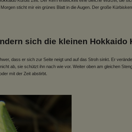
 Hokkaido Kürbis Zeit. Der Kern entwickelt eine bleiche Wurzel, die si
 Morgen sticht mir ein grünes Blatt in die Augen. Der große Kürbiske
ndern sich die kleinen Hokkaido 
wer, dass er sich zur Seite neigt und auf das Stroh sinkt. Er veränd
r nicht ab, sie schützt ihn nach wie vor. Weiter oben am gleichen Ste
er mit der Zeit abstirbt.