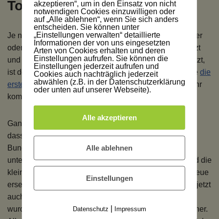
Tomaten
akzeptieren“, um in den Einsatz von nicht
notwendigen Cookies einzuwilligen oder
auf „Alle ablehnen“, wenn Sie sich anders
entscheiden. Sie können unter
„Einstellungen verwalten“ detaillierte
Je nachdem wo die Strohballen stehen, kann man früher
Informationen der von uns eingesetzten
oder später mit dem Pflanzen beginnen. Wind geschützt
Arten von Cookies erhalten und deren
Einstellungen aufrufen. Sie können die
und auch strömenden Regen nicht unbedingt ausgesetzt,
Einstellungen jederzeit aufrufen und
ist der April ein sehr guter Zeitpunkt, um beispielsweise
die
Cookies auch nachträglich jederzeit
abwählen (z.B. in der Datenschutzerklärung
ersten Tomatenpflanzen
zu setzen. Etwas später im Jahr
oder unten auf unserer Webseite).
kommen dann Kürbisse, Gurken oder Paprika.
Alle akzeptieren
Ganz sicher kann man erst nach den Eisheiligen sein,
dass nichts mehr friert. Doch je nach Standort und
Alle ablehnen
Bundesland sind die Temperaturen eben doch
unterschiedlich. Falls mal ein Kälteeinbruch kommt und die
kleinen Pflänzchen erfrieren, müssen sie eben durch neue
Einstellungen
ersetzt werden. Im Moment ist es nicht so einfach, weil jetzt
auch die Baumärkte und Pflanzenmärkte geschlossen
|
wurden. Corona bestimmt eben auch die Welt der Gärtner.
Datenschutz
Impressum