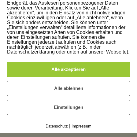
Endgerät, das Auslesen personenbezogener Daten
sowie deren Verarbeitung. Klicken Sie auf „Alle
Sc
akzeptieren“, um in den Einsatz von nicht notwendigen
hä
Cookies einzuwilligen oder auf „Alle ablehnen“, wenn
Sie sich anders entscheiden. Sie können unter
dli
„Einstellungen verwalten“ detaillierte Informationen der
ng
von uns eingesetzten Arten von Cookies erhalten und
deren Einstellungen aufrufen. Sie können die
e
Einstellungen jederzeit aufrufen und Cookies auch
sin
nachträglich jederzeit abwählen (z.B. in der
Datenschutzerklärung oder unten auf unserer Webseite).
d
au
f
Alle akzeptieren
de
n
Alle ablehnen
n
r
z,
Einstellungen
|
l
Datenschutz
Impressum