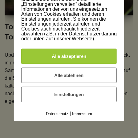
„Einstellungen verwalten“ detaillierte
Informationen der von uns eingesetzten
Arten von Cookies erhalten und deren
Einstellungen aufrufen. Sie können die
Einstellungen jederzeit aufrufen und
Tomatensalat, Tomatensalat,
Cookies auch nachträglich jederzeit
abwählen (z.B. in der Datenschutzerklärung
Tomatensalat
oder unten auf unserer Webseite).
Update Tomaten auf Stroh, der eigene Tomatensalat rückt
Alle akzeptieren
in greifbare Nähe. Seit Februar ziehe ich aus kleinen
Samen meine eigenen Tomaten, im März habe ich sie auf
Alle ablehnen
die Strohballen gesetzt und im Gewächshaus über die
kalten Nächte gebracht. Jetzt schaue ich jeden Morgen
nach meinem Tomaten, denn ich möchte endlich meinen
Einstellungen
eigenen Tomatensalat machen. Meine…
Weiterlesen »
|
Datenschutz
Impressum