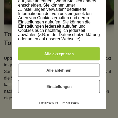
auf „Alle ablehnen“, wenn Sie sich anders
entscheiden. Sie können unter
„Einstellungen verwalten“ detaillierte
Informationen der von uns eingesetzten
Arten von Cookies erhalten und deren
Einstellungen aufrufen. Sie können die
Einstellungen jederzeit aufrufen und
Cookies auch nachträglich jederzeit
Tomatensalat, Tomatensalat,
abwählen (z.B. in der Datenschutzerklärung
oder unten auf unserer Webseite).
Tomatensalat
Alle akzeptieren
Update Tomaten auf Stroh, der eigene Tomatensalat rückt
in greifbare Nähe. Seit Februar ziehe ich aus kleinen
Alle ablehnen
Samen meine eigenen Tomaten, im März habe ich sie auf
die Strohballen gesetzt und im Gewächshaus über die
kalten Nächte gebracht. Jetzt schaue ich jeden Morgen
Einstellungen
nach meinem Tomaten, denn ich möchte endlich meinen
eigenen Tomatensalat machen. Meine…
Weiterlesen »
|
Datenschutz
Impressum