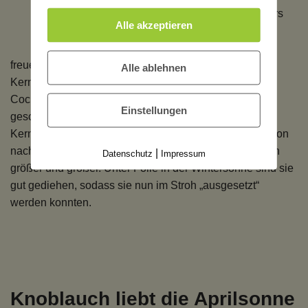
Besonders
Alle akzeptieren
auf die
Tomaten
freue ich mich, denn eine Sorte habe ich selber aus
Alle ablehnen
Kernen auf der Fensterbank herangezogen. Diese
Cocktailtomaten haben mir im letzten Jahr sehr gut
Einstellungen
geschmeckt, die wollte ich anpflanzen. Also habe ich
Kerne getrocknet und im Februar in Erde gesteckt. Schon
nach ein paar Tagen sind sie gekeimt und wurden dann
|
Datenschutz
Impressum
größer und größer. Unter Folie in der Wintersonne sind sie
gut gediehen, sodass sie nun im Stroh „ausgesetzt“
werden konnten.
Knoblauch liebt die Aprilsonne