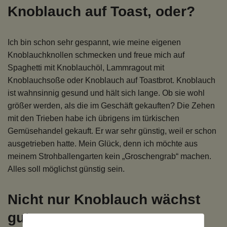
Knoblauch auf Toast, oder?
Ich bin schon sehr gespannt, wie meine eigenen
Knoblauchknollen schmecken und freue mich auf
Spaghetti mit Knoblauchöl, Lammragout mit
Knoblauchsoße oder Knoblauch auf Toastbrot. Knoblauch
ist wahnsinnig gesund und hält sich lange. Ob sie wohl
größer werden, als die im Geschäft gekauften? Die Zehen
mit den Trieben habe ich übrigens im türkischen
Gemüsehandel gekauft. Er war sehr günstig, weil er schon
ausgetrieben hatte. Mein Glück, denn ich möchte aus
meinem Strohballengarten kein „Groschengrab“ machen.
Alles soll möglichst günstig sein.
Nicht nur Knoblauch wächst
gut