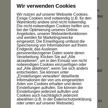
Wir verwenden Cookies
Vorgestern
Wir nutzen auf unserer Webseite Cookies.
habe ich drei
Einige Cookies sind notwendig (z.B. für den
Warenkorb) andere sind nicht notwendig.
Tomaten
Die nicht-notwendigen Cookies helfen uns
eingesetzt
bei der Optimierung unseres Online-
Angebotes, unserer Webseitenfunktionen
und eine
und werden für Marketingzwecke
Erdbeere.
eingesetzt. Die Einwilligung umfasst die
Speicherung von Informationen auf Ihrem
Alle vier
Endgerät, das Auslesen
Pflanzen
personenbezogener Daten sowie deren
Verarbeitung. Klicken Sie auf „Alle
entwickeln
akzeptieren“, um in den Einsatz von nicht
notwendigen Cookies einzuwilligen oder
sich gut,
auf „Alle ablehnen“, wenn Sie sich anders
wirken stabil
entscheiden. Sie können unter
„Einstellungen verwalten“ detaillierte
und
Informationen der von uns eingesetzten
beginnen,
Arten von Cookies erhalten und deren
Einstellungen aufrufen. Sie können die
sich der
Einstellungen jederzeit aufrufen und
Sonne
Cookies auch nachträglich jederzeit
abwählen (z.B. in der Datenschutzerklärung
entgegen zu
oder unten auf unserer Webseite).
recken.