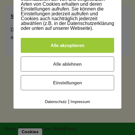
Arten von Cookies erhalten und deren
Einstellungen aufrufen. Sie können die
Einstellungen jederzeit aufrufen und
Schreibe einen Kommentar
Cookies auch nachträglich jederzeit
abwählen (z.B. in der Datenschutzerklärung
oder unten auf unserer Webseite).
Du musst
angemeldet
sein, um einen Kommentar
abzugeben.
Alle akzeptieren
Alle ablehnen
Einstellungen
|
Datenschutz
Impressum
Neve
| Präsentiert von
WordPress
Cookies