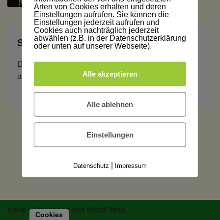
Arten von Cookies erhalten und deren
Einstellungen aufrufen. Sie können die
Einstellungen jederzeit aufrufen und
Cookies auch nachträglich jederzeit
abwählen (z.B. in der Datenschutzerklärung
Schreibe einen Kommentar
oder unten auf unserer Webseite).
Du musst
angemeldet
sein, um einen Kommentar
Alle akzeptieren
abzugeben.
Alle ablehnen
Einstellungen
|
Datenschutz
Impressum
Neve
| Präsentiert von
WordPress
Cookies