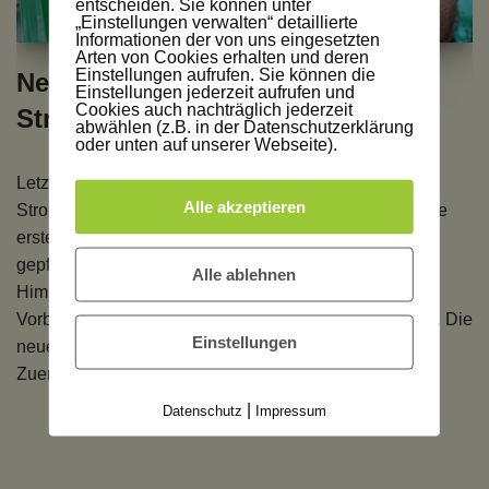
entscheiden. Sie können unter
„Einstellungen verwalten“ detaillierte
Informationen der von uns eingesetzten
Arten von Cookies erhalten und deren
Einstellungen aufrufen. Sie können die
Neue Saison – es kann mit
Einstellungen jederzeit aufrufen und
Cookies auch nachträglich jederzeit
Strohballen losgehen
abwählen (z.B. in der Datenschutzerklärung
oder unten auf unserer Webseite).
Letzte Woche habe ich vom örtlichen Bauern meine
Alle akzeptieren
Strohballen geholt. Und vor ein paar Tagen habe ich die
ersten Samen in mein Fensterbank Gewächshaus
gepflanzt. Heute strahlt die Sonne von einem blauen
Alle ablehnen
Himmel und bei angenehmen Temperaturen fallen die
Vorbereitungen für das Pflanzen auf Stroh richtig leicht. Die
Einstellungen
neue Saison für Strohballen beginnt bald.
Zuerst…
Weiterlesen »
|
Datenschutz
Impressum