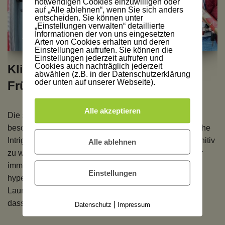
notwendigen Cookies einzuwilligen oder
auf „Alle ablehnen“, wenn Sie sich anders
entscheiden. Sie können unter
„Einstellungen verwalten“ detaillierte
Informationen der von uns eingesetzten
Arten von Cookies erhalten und deren
Einstellungen aufrufen. Sie können die
Einstellungen jederzeit aufrufen und
Cookies auch nachträglich jederzeit
Klimawandel Folgen oder früher
abwählen (z.B. in der Datenschutzerklärung
oder unten auf unserer Webseite).
Frühling?
Alle akzeptieren
Die schlechten Nachrichten reißen ja nicht ab. Terror,
besoffene Idioten an Karneval (oder Fasching), politische
Intrigen und richtungslose Politik. Außerdem ist es definitiv
Alle ablehnen
zu warm, sind das Klimawandel Folgen oder haben wir
immer wieder milde Winter gehabt und sind nur
Einstellungen
hypersensibel? Das kann alles ganz schön schlechte
Laune und sogar depressiv machen. Wie gut,
dass…
Weiterlesen »
|
Datenschutz
Impressum