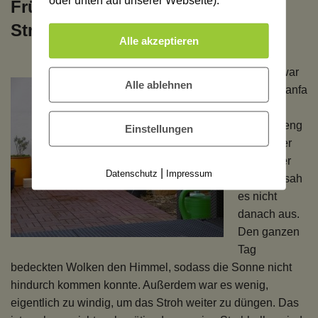
oder unten auf unserer Webseite).
Frühlingsanfang im
Strohballengarten
Alle akzeptieren
Gestern war
Alle ablehnen
Frühlingsanfa
ng im
Strohballeng
Einstellungen
arten, aber
auf meiner
|
Datenschutz
Impressum
Terrasse sah
es nicht
danach aus.
Den ganzen
Tag
bedeckten Wolken den Himmel, sodass die Sonne nicht
hindurch kommen konnte. Außerdem war es wenig,
eigentlich zu windig, um das Stroh weiter zu düngen. Das