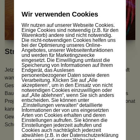
Wir verwenden Cookies
Wir nutzen auf unserer Webseite Cookies.
Einige Cookies sind notwendig (z.B. für den
Warenkorb) andere sind nicht notwendig.
Die nicht-notwendigen Cookies helfen uns
bei der Optimierung unseres Online-
Strohballen-Vorfreude
Angebotes, unserer Webseitenfunktionen
und werden für Marketingzwecke
eingesetzt. Die Einwilligung umfasst die
Speicherung von Informationen auf Ihrem
Jetzt, Ende Januar, ist es draußen fast schon frühlinghaft
Endgerät, das Auslesen
personenbezogener Daten sowie deren
warm. Wahnsinn, was das Wetter für Kapriolen schlägt.
Verarbeitung. Klicken Sie auf „Alle
akzeptieren“, um in den Einsatz von nicht
Gestern habe ich mir neue Strohballen besorgt, beim
notwendigen Cookies einzuwilligen oder
Bauern vor der Stadt. Die Strohballen-Vorfreude auf das
auf „Alle ablehnen“, wenn Sie sich anders
entscheiden. Sie können unter
Projekt wächst nun von Tag zu Tag. Bereits in einem Monat
„Einstellungen verwalten“ detaillierte
kann ich mit dem Präparieren der kleinen
Informationen der von uns eingesetzten
Arten von Cookies erhalten und deren
Gewächskanonen beginnen. Strohballen-Vorfreude:
Einstellungen aufrufen. Sie können die
Schuhe…
Weiterlesen »
Einstellungen jederzeit aufrufen und
Cookies auch nachträglich jederzeit
abwählen (z.B. in der Datenschutzerklärung