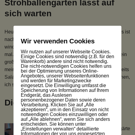
Strohballengarten lässt auf
sich warten
Heute Morgen sieht es schon etwas besser aus, aber es ist
nach wie vor sehr windig und kühl. Mein Balkon ist
Wir verwenden Cookies
windgeschützt, vielleicht probiere ich es die Tage doch
Wir nutzen auf unserer Webseite Cookies.
mal. Zumindest in einen
Strohballen
könnte ich schon ein
Einige Cookies sind notwendig (z.B. für den
Warenkorb) andere sind nicht notwendig.
großes, widerstandsfähiges Pflänzchen einsetzen. In
Die nicht-notwendigen Cookies helfen uns
meinem selbst gebastelten Gewächshaus habe ich bereits
bei der Optimierung unseres Online-
Angebotes, unserer Webseitenfunktionen
Salat-Bänder eingesetzt. Doch es ist noch nichts zu sehen,
und werden für Marketingzwecke
ich schaue täglich nach.
eingesetzt. Die Einwilligung umfasst die
Speicherung von Informationen auf Ihrem
Endgerät, das Auslesen
personenbezogener Daten sowie deren
Die Gartensaison erwacht
Verarbeitung. Klicken Sie auf „Alle
akzeptieren“, um in den Einsatz von nicht
notwendigen Cookies einzuwilligen oder
auf „Alle ablehnen“, wenn Sie sich anders
In den
entscheiden. Sie können unter
„Einstellungen verwalten“ detaillierte
Nachbargärte
Informationen der von uns eingesetzten