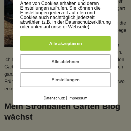
n und in der
Arten von Cookies erhalten und deren
Einstellungen aufrufen. Sie können die
Schrebergart
Einstellungen jederzeit aufrufen und
enkolonie
Cookies auch nachträglich jederzeit
abwählen (z.B. in der Datenschutzerklärung
erwachen die
oder unten auf unserer Webseite).
pflanzenbege
isterten
Alle akzeptieren
Bewohner
zum Leben.
Ich habe schon erste Rasenmäher gehört und auch in den
Alle ablehnen
Gartencentern tobt der Bär. Selbstverständlich schaue ich
ganz neugierig über jeden Gartenzaun, aber den
Einstellungen
Frühlingsanfang im Strohballengarten kann ich nirgendwo
erkennen. Nur langsam verbreitet sich der neue Trend.
|
Datenschutz
Impressum
Mein Strohballen Garten Blog
wächst