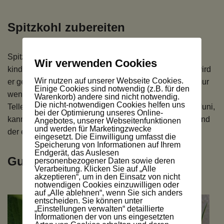
Spitzkohl zubereiten
Spitzkohl ist sehr, sehr lecker, unglaublich gesund und
Wir verwenden Cookies
kinderleicht anzubauen. Ist der Kohl groß und kräftig, wird
Wir nutzen auf unserer Webseite Cookies.
er geerntet. Spitzkohl zubereiten kann jeder, denn mit nur
Einige Cookies sind notwendig (z.B. für den
wenigen Handgriffen ist das tolle Gemüse fertig für den
Warenkorb) andere sind nicht notwendig.
Die nicht-notwendigen Cookies helfen uns
Teller. Schon zu Beginn der Erntezeit, also bereits im Juni,
bei der Optimierung unseres Online-
kann der Spitzkohl zubereitet werden. Gepflanzt während
Angebotes, unserer Webseitenfunktionen
und werden für Marketingzwecke
der ersten sonnigen…
Weiterlesen »
eingesetzt. Die Einwilligung umfasst die
Speicherung von Informationen auf Ihrem
Endgerät, das Auslesen
Gurke pflanzen auf Stroh
personenbezogener Daten sowie deren
Verarbeitung. Klicken Sie auf „Alle
akzeptieren“, um in den Einsatz von nicht
notwendigen Cookies einzuwilligen oder
auf „Alle ablehnen“, wenn Sie sich anders
entscheiden. Sie können unter
„Einstellungen verwalten“ detaillierte
Informationen der von uns eingesetzten